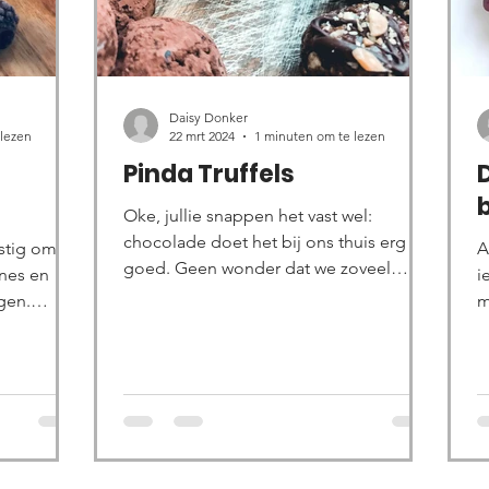
Daisy Donker
 lezen
22 mrt 2024
1 minuten om te lezen
Pinda Truffels
Oke, jullie snappen het vast wel:
chocolade doet het bij ons thuis erg
lastig om
A
goed. Geen wonder dat we zoveel
nes en
i
leuke recepten ermee hebben ;). Zo...
gen.
m
B