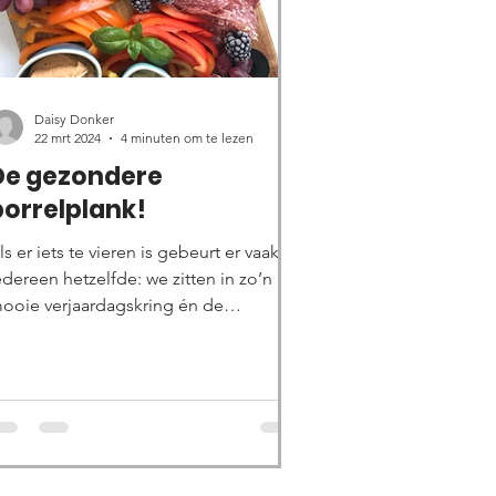
Daisy Donker
22 mrt 2024
4 minuten om te lezen
De gezondere
borrelplank!
ls er iets te vieren is gebeurt er vaak bij
edereen hetzelfde: we zitten in zo’n
ooie verjaardagskring én de
orrelplank komt op...